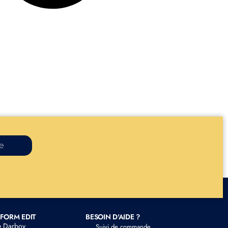
re
FORM EDIT
BESOIN D'AIDE ?
e Darboy
Suivi de commande