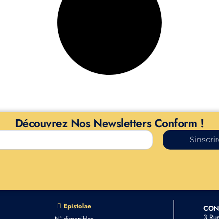
Découvrez Nos Newsletters Conform !
Sinscri
Epistolae
CON
3 Ru
N° disponibles