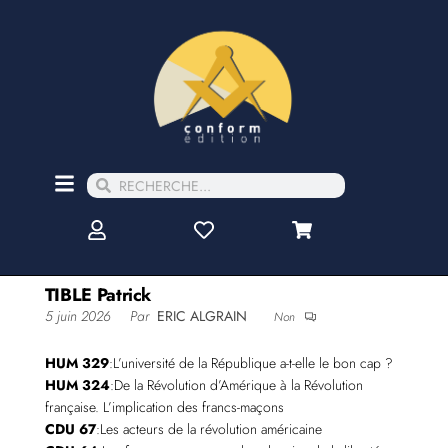
TIBLE Patrick
5 juin 2026
Par
ERIC ALGRAIN
Non
HUM 329
:L’université de la République a-t-elle le bon cap ?
HUM 324
:De la Révolution d’Amérique à la Révolution
française. L’implication des francs-maçons
CDU 67
:Les acteurs de la révolution américaine