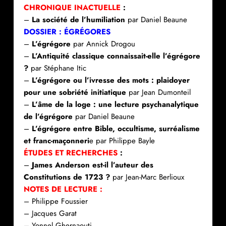
CHRONIQUE INACTUELLE
:
–
La société de l’humiliation
par Daniel Beaune
DOSSIER :
ÉGRÉGORES
–
L’égrégore
par Annick Drogou
–
L’Antiquité classique connaissait-elle l’égrégore
?
par Stéphane Itic
–
L’égrégore ou l’ivresse des mots : plaidoyer
pour une sobriété initiatique
par Jean Dumonteil
–
L’âme de la loge : une lecture psychanalytique
de l’égrégore
par Daniel Beaune
–
L’égrégore entre Bible, occultisme, surréalisme
et franc-maçonneri
e par Philippe Bayle
ÉTUDES ET RECHERCHES
:
–
James Anderson est-il l’auteur des
Constitutions de 1723 ?
par Jean-Marc Berlioux
NOTES DE LECTURE :
– Philippe Foussier
– Jacques Garat
– Yonnel Ghernaouti