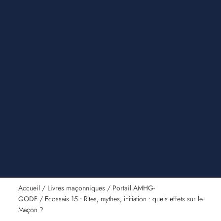
Accueil
/
Livres maçonniques
/
Portail AMHG-
GODF
/ Ecossais 15 : Rites, mythes, initiation : quels effets sur le
Maçon ?